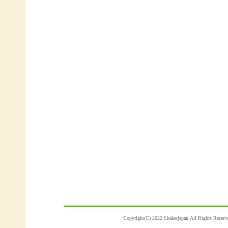
Copyright(C) 2022.Shakerjapan.Al